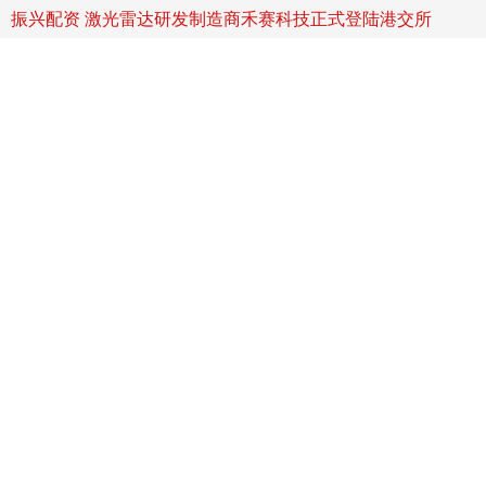
振兴配资 激光雷达研发制造商禾赛科技正式登陆港交所
2
0
2
5
年
9
月
1
6
日
，
全
球
激
光
雷
达
企
业
禾
赛
科
技
（
H
S
A
I
.
U
S
;
5
2
5
.
H
K
）
正
式
于
香
港
交
易
所
主
板
挂
牌
上
市
，
成
为
2
首
万
辰
资
特
朗
普
威
胁
：
如
果
波
士
顿
存
在
“
不
安
全
”
因
素
，
世
界
比
赛
就
换
地
方
配
杯
办
配资网前十名
据
美
社
、
哥
伦
比
亚
广
播
公
司
（
C
B
S
）
等
美
媒
报
道
，
美
国
总
统
特
朗
普
4
日
威
胁
称
，
如
果
他
认
为
波
士
顿
存
在
“
不
安
全
”
因
素
，
那
原
定
联
1
在
10-15
米
配
夏
令
时
菜
|
阳
山
水
蜜
桃
入
馔
，
蜜
桃
消
暑
宴
来
啦
！
_
无
锡
传
统
_
盛
资
_
宴
配资网前十名
夏
风
过
，
梅
雨
拂
过
盛
夏
将
心
事
簪
在
果
园
从
树
枝
里
捧
出
浑
圆
的
水
蜜
桃
为
中
国
国
家
地
理
标
志
产
品
阳
山
水
蜜
桃
俘
获
了
全
国
各
地
吹
作
乃
10-25
迎
尚
配
资
葛
治
洲
同
志
逝
世
，
遵
照
本
人
生
前
遗
愿
，
遗
体
捐
，
不
举
行
遗
体
送
别
仪
网
赠
式
十大配资公司排名
11-09