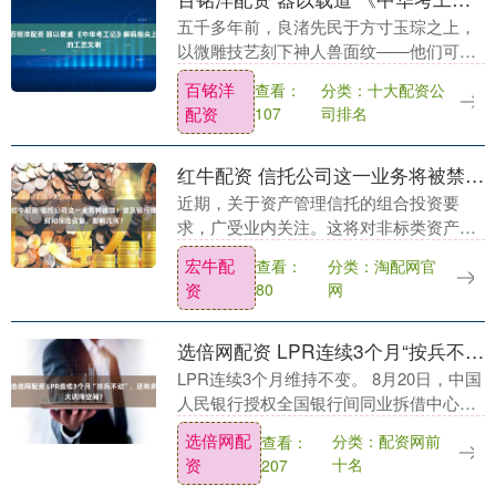
五千多年前，良渚先民于方寸玉琮之上，
以微雕技艺刻下神人兽面纹——他们可曾
想到，这会是后世实证中华五千多年文明
百铭洋
分类：十大配资公
查看：
的重要凭证？三千五百多年前，德清匠人
配资
司排名
107
抟土成器，原始青....
红牛配资 信托公司这一业务将被禁！波及银行理财和保险资管，影响几何？
近期，关于资产管理信托的组合投资要
求，广受业内关注。这将对非标类资产管
理信托产生多大影响？ 据信托百佬汇记者
宏牛配
分类：淘配网官
查看：
采访了解，信托公司此前已明确非标信托
资
网
80
组合投资的导向，....
选倍网配资 LPR连续3个月“按兵不动”，还有多大调降空间？
LPR连续3个月维持不变。 8月20日，中国
人民银行授权全国银行间同业拆借中心公
布新版LPR报价，1年期品种报3.0%，5年
选倍网配
分类：配资网前
查看：
期以上品种报3.5%，与上月持平 ，....
资
十名
207