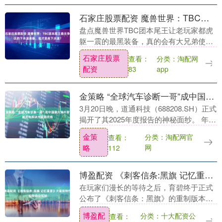
石家庄股票配资 魔兽世界：TBC团本尾王最无争议的下水道装备，谁才是真下水道？
盘点魔兽世界TBC团本尾王让老玩家都虎
躯一震的最黑装备，真的会有大兄弟使用
吗？速看！ 一、卡拉赞马克扎尔王子：斩
石家庄股票
查看：
分类：淘配网
首者 作为TBC“启蒙团本”，卡拉赞尾王马
配资
83
app
克扎尔....
金策略 “全球汽车诊断一哥”成中国最大海外智能充电解决方案提供商
3月20日晚，道通科技（688208.SH）正式
揭开了其2025年度报告的神秘面纱。 年报
显示，道通科技在营收与净利规模上刷新
金策
分类：淘配网官
查看：
历史纪录：全年实现营业收入48.3....
略
网
112
博盈配资 《刺客信条:黑旗 记忆重置》大量新特性 船能自动驾驶
在玩家们漫长的等待之后，育碧终于正式
公布了《刺客信条：黑旗》的重制版本，
命名为《刺客信条：黑旗 记忆重置》。这
博盈配
分类：十大配资公
查看：
不仅仅是一次简单的视觉升级，开发团队