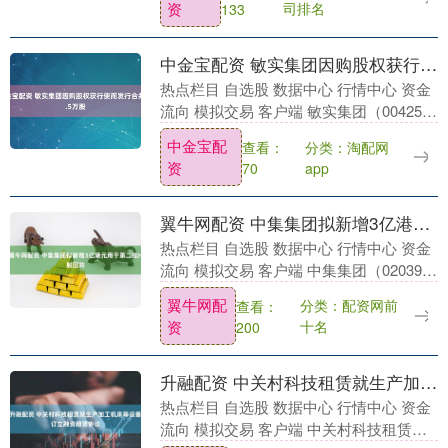
资
司排名
133
还确认将加入大....
中金宝配资 敏实集团因购股权获行使而发行合共27.5万股
热点栏目 自选股 数据中心 行情中心 资金
流向 模拟交易 客户端 敏实集团（00425）
发布公告，于2025年12月18日或以前根据
中金宝配
查看：
分类：淘配网
于2012年5月22日采纳的....
资
70
app
翼牛网配资 中集集团拟新增3亿港元用于第二批H股回购
热点栏目 自选股 数据中心 行情中心 资金
流向 模拟交易 客户端 中集集团（02039）
公布，为进一步维护股东权益，增强投资
翼牛网配
分类：配资网前
查看：
者信心，在综合考虑公司财务状况、未
资
十名
200
来....
升融配资 中关村科技租赁就生产加工机床等设备订立融资租赁协议
热点栏目 自选股 数据中心 行情中心 资金
流向 模拟交易 客户端 中关村科技租赁