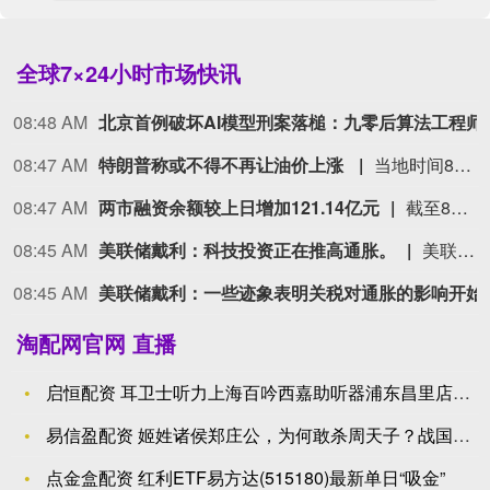
全球7×24小时市场快讯
08:48 AM
北京首例破坏AI模型
08:47 AM
特朗普称或不得不再让油价上涨
当地时间8月5日，美国总统特朗普在拉斯维加斯一场活动上发表演讲时称，近期油价已下跌并在一定程度上趋于稳定，“我们或许得让它再涨上去”，但他“希望不必走到那一步”。特朗普没有进一步解释这句话的含义。美联社的分析指出，尽管特朗普一再保证与伊朗的战事即将结束，但油价通常还是会随着双方冲突再起而上涨。（ CCTV国际时讯 ）
08:47 AM
两市融资余额较上日增加121.14亿元
截至8月5日，上交所融资余额报13353.89亿元，较前一交易日增加59.82亿元；深交所融资余额报12608.71亿元，较前一交易日增加61.32亿元；两市合计25962.60亿元，较前一交易日增加121.14亿元。
08:45 AM
美联储戴利：科技投资正在推高通胀。
美联储戴利：科技投资正在推高通胀。
08:45 AM
美联储戴利：一些迹
淘配网官网 直播
启恒配资 耳卫士听力上海百吟西嘉助听器浦东昌里店告诉你，耵聍
易信盈配资 姬姓诸侯郑庄公，为何敢杀周天子？战国竹简揭开颠覆
点金盒配资 红利ETF易方达(515180)最新单日“吸金”