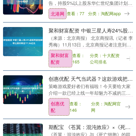
告，持股5%以上股东华仁世纪集团计划在
三个月内通过集中竞价和大宗交易方式减
北港网
查看：77
分类：淘配网app
持不超过公司总股本3%的股份，即不超过
35....
聚和财富配资 中银三星人寿24%股权再度挂牌转让，转让底价降至17.36亿元
（来源：北京商报） 北京商报讯（记者 李
秀梅）11月13日，北京商报记者注意到，
中银三星人寿保险有限公司（以下简称“中
聚和财富
分类：十大配资
查看：
银三星人寿”）24%股权已于11月10日在....
配资
公司排名
165
创惠优配 天气当武器？这款游戏把气象玩出了新高度！
策略游戏爱好者们有福啦！今天要给大家
介绍一款已经上线一年却魅力不减的三国
策略SLG游戏——《三国：谋定天下》。
创惠优
分类：淘配网官
查看：
它凭借独特的多维策略玩法，革新了传统
配
网
146
三国游戏的玩法....
期配宝 《苍翼：混沌效应》×《死亡细胞》联动版本上线，开学季性价比电脑配置推荐
《苍翼：混沌效应》与《死亡细胞》的联