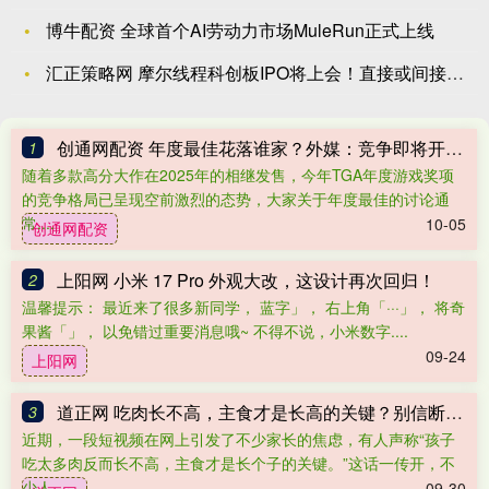
博牛配资 全球首个AI劳动力市场MuleRun正式上线
汇正策略网 摩尔线程科创板IPO将上会！直接或间接参股公司曝
创通网配资 年度最佳花落谁家？外媒：竞争即将开始！
1
随着多款高分大作在2025年的相继发售，今年TGA年度游戏奖项
的竞争格局已呈现空前激烈的态势，大家关于年度最佳的讨论通
常....
10-05
创通网配资
上阳网 小米 17 Pro 外观大改，这设计再次回归！
2
温馨提示： 最近来了很多新同学， 蓝字」， 右上角「···」， 将奇
果酱「」， 以免错过重要消息哦~ 不得不说，小米数字....
09-24
上阳网
道正网 吃肉长不高，主食才是长高的关键？别信断章取义的“专家”言论
3
近期，一段短视频在网上引发了不少家长的焦虑，有人声称“孩子
吃太多肉反而长不高，主食才是长个子的关键。”这话一传开，不
少人....
09-30