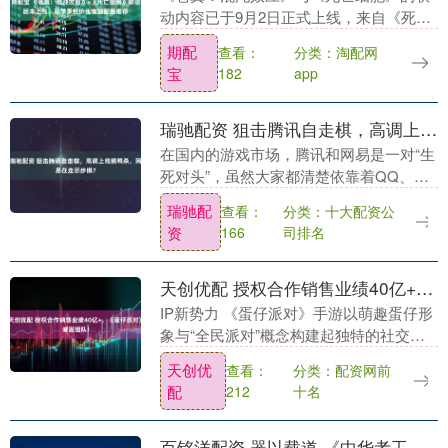
动内容已于9月2日正式上线，来自《死亡
细胞》的标志性主角“枭首者”加入《苍
期配
查看：
分类：淘配网
翼：混沌效应》的世界。 《苍翼：混沌效
宝
182
app
应》是由成都....
瑞驰配资 狙击腾讯自走棋，高调上线鹅鸭杀，网易在走哪步棋？
在国内的游戏市场，腾讯和网易是一对“生
死对头”，虽然大家都清楚依靠着QQ、微
信及应用渠道优势，腾讯的市场地位几乎
瑞驰配
分类：十大配资公
查看：
不可能被推翻，但是网易始终能凭借着更
资
司排名
166
快速的推陈出....
天创优配 授权合作销售业绩40亿+，《蛋仔派对》诚邀组队!
IP新势力 《蛋仔派对》手游以萌趣蛋仔形
象与“全民派对”概念构建起独特的社交娱
乐生态。截至 2025 年，玩家数量突破 5
天创优
分类：配资网前
查看：
亿，月活稳定在 1 亿、日活最高达 ....
配
十名
212
百铭洋配资 器以载道 《中华考工记》解码指尖上的工艺文明