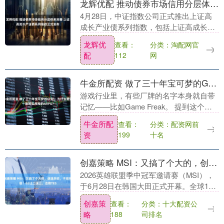
龙辉优配 推动债券市场信用分层体系完善 上证高成长产业债系列指数正式发布
4月28日，中证指数公司正式推出上证高
成长产业债系列指数，包括上证高成长产
业债指数、上证中高等级高成长产业债指
龙辉优
分类：淘配网官
查看：
数及上证AAA高成长产业债指数。这一举
配
网
112
措标志着上交....
牛金所配资 做了三十年宝可梦的GF社，为什么要做一款写实风格的ARPG？
游戏行业里，有些厂牌的名字本身就自带
记忆——比如Game Freak。 提到这个名
字，玩家们首先想到的，肯定是他们负责
牛金所配
分类：配资网前
查看：
制作了30年《宝可梦》的正传系列，脑海
资
十名
199
中浮....
创嘉策略 MSI：又搞了个大的，创造历史，不敢相信！G2让二追三，击败TES
2026英雄联盟季中冠军邀请赛（MSI），
于6月28日在韩国大田正式开幕。全球11
支队伍齐聚，只为争夺MSI冠军。 根据赛
创嘉策
分类：十大配资公
查看：
程，今天是2026季中冠军赛正赛第一日....
略
司排名
188