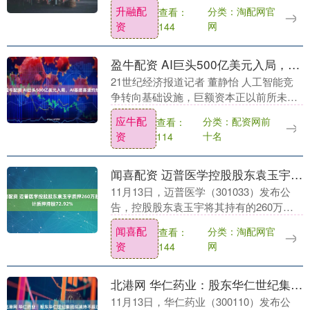
（01601）发布公告，于2025年12月18
升融配
分类：淘配网官
查看：
日，本公司作为出租人与承租人精进电....
资
网
144
盈牛配资 AI巨头500亿美元入局，AI基建赛道灼热
21世纪经济报道记者 董静怡 人工智能竞
争转向基础设施，巨额资本正以前所未有
的规模流向算力基石。当地时间11月12
应牛配
分类：配资网前
查看：
日，美国人工智能公司Anthropic宣布，
资
十名
114
将....
闻喜配资 迈普医学控股股东袁玉宇质押260万股 累计质押持股72.92%
11月13日，迈普医学（301033）发布公
告，控股股东袁玉宇将其持有的260万股
办理质押，占其所持股份的23.46%及公司
闻喜配
分类：淘配网官
查看：
总股本的3.88%；截至公告披露日，....
资
网
144
北港网 华仁药业：股东华仁世纪集团拟减持不超过3%公司股份
11月13日，华仁药业（300110）发布公