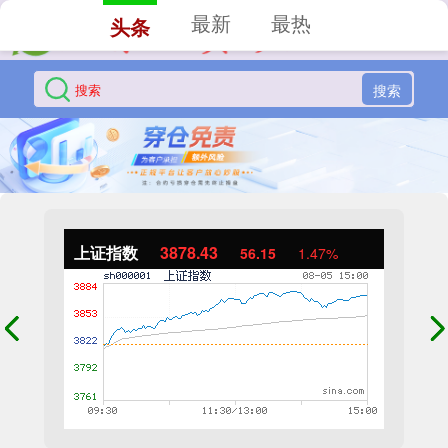
最新
最热
头条
搜索
上证指数
3878.43
56.15
1.47%